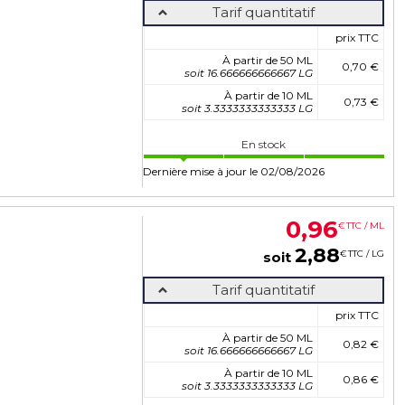
Tarif quantitatif
prix TTC
À partir de 50 ML
0,70 €
soit 16.666666666667 LG
À partir de 10 ML
0,73 €
soit 3.3333333333333 LG
En stock
Dernière mise à jour le 02/08/2026
0
,
96
€
TTC / ML
2
,
88
€
TTC / LG
soit
Tarif quantitatif
prix TTC
À partir de 50 ML
0,82 €
soit 16.666666666667 LG
À partir de 10 ML
0,86 €
soit 3.3333333333333 LG