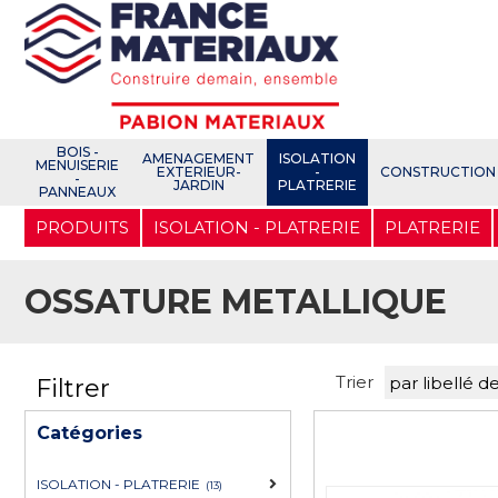
Open e-Commerce
Slogan Client
BOIS -
AMENAGEMENT
ISOLATION
MENUISERIE
EXTERIEUR-
-
CONSTRUCTION
-
JARDIN
PLATRERIE
PANNEAUX
Aller
PRODUITS
ISOLATION - PLATRERIE
PLATRERIE
au
contenu
principal
OSSATURE METALLIQUE
Trier
Filtrer
Catégories
ISOLATION - PLATRERIE
(13)