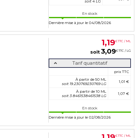
soit 4 LG
En stock
Dernière mise à jour le 04/08/2026
1
,
19
€
TTC / ML
3
,
09
€
TTC / LG
soit
Tarif quantitatif
prix TTC
À partir de 50 ML
1,01 €
soit 19.230769230769 LG
À partir de 10 ML
1,07 €
soit 3.8461538461538 LG
En stock
Dernière mise à jour le 02/08/2026
1
,
19
€
TTC / ML