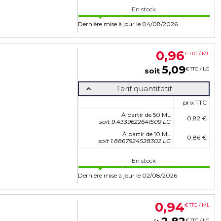
En stock
Dernière mise à jour le 04/08/2026
0
,
96
€
TTC / ML
5
,
09
€
TTC / LG
soit
Tarif quantitatif
prix TTC
À partir de 50 ML
0,82 €
soit 9.4339622641509 LG
À partir de 10 ML
0,86 €
soit 1.8867924528302 LG
En stock
Dernière mise à jour le 02/08/2026
0
,
94
€
TTC / ML
€
TTC / LG