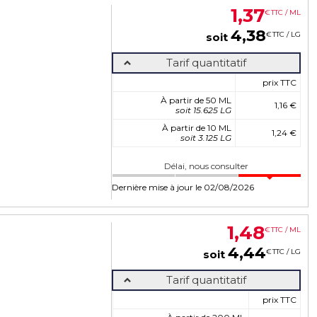
1
,
37
€
TTC / ML
4
,
38
€
TTC / LG
soit
Tarif quantitatif
prix TTC
À partir de 50 ML
1,16 €
soit 15.625 LG
À partir de 10 ML
1,24 €
soit 3.125 LG
Délai, nous consulter
Dernière mise à jour le 02/08/2026
1
,
48
€
TTC / ML
4
,
44
€
TTC / LG
soit
Tarif quantitatif
prix TTC