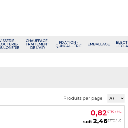
VISSERIE-
CHAUFFAGE-
FIXATION -
ELECT
LOUTERIE-
TRAITEMENT
EMBALLAGE
QUNCAILLERIE
- ECL
OULONERIE
DE L'AIR
Produits par page :
0
,
82
€
TTC / ML
2
,
46
€
TTC / LG
soit