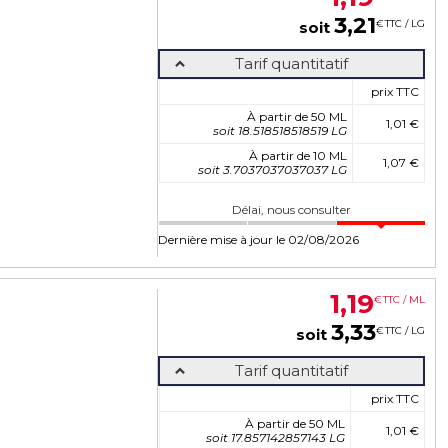
3
,
21
€
TTC / LG
soit
Tarif quantitatif
prix TTC
À partir de 50 ML
1,01 €
soit 18.518518518519 LG
À partir de 10 ML
1,07 €
soit 3.7037037037037 LG
Délai, nous consulter
Dernière mise à jour le 02/08/2026
1
,
19
€
TTC / ML
3
,
33
€
TTC / LG
soit
Tarif quantitatif
prix TTC
À partir de 50 ML
1,01 €
soit 17.857142857143 LG