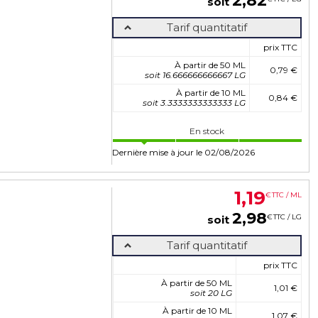
2
,
82
soit
Tarif quantitatif
prix TTC
À partir de 50 ML
0,79 €
soit 16.666666666667 LG
À partir de 10 ML
0,84 €
soit 3.3333333333333 LG
En stock
Dernière mise à jour le 02/08/2026
1
,
19
€
TTC / ML
2
,
98
€
TTC / LG
soit
Tarif quantitatif
prix TTC
À partir de 50 ML
1,01 €
soit 20 LG
À partir de 10 ML
1,07 €