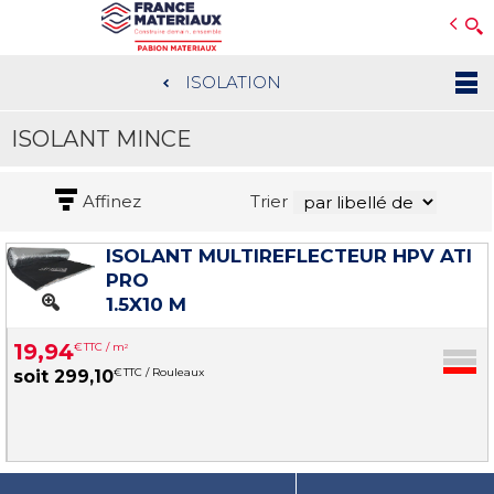
Open e-Commerce
Slogan Client
ISOLATION
Aller
au
ISOLANT MINCE
contenu
principal
Affinez
Trier
ISOLANT MULTIREFLECTEUR HPV ATI
PRO
1.5X10 M
19
,
94
€
TTC / m
2
€
TTC / Rouleaux
soit
299
,
10