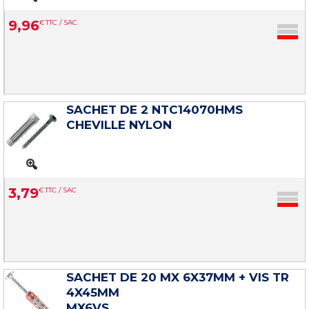
9
,
96
€
TTC / SAC
SACHET DE 2 NTC14070HMS
CHEVILLE NYLON
3
,
79
€
TTC / SAC
SACHET DE 20 MX 6X37MM + VIS TR
4X45MM
MX6VS