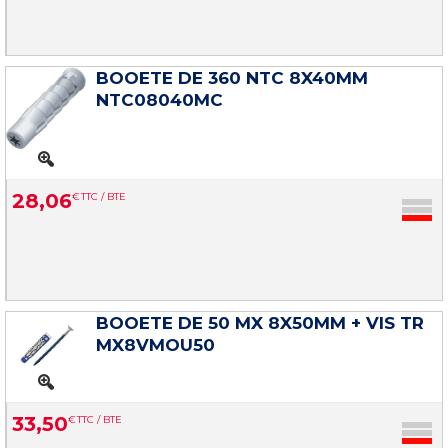
BOOETE DE 360 NTC 8X40MM
NTC08040MC
28
,
06
€
TTC / BTE
BOOETE DE 50 MX 8X50MM + VIS TR
MX8VMOU50
33
,
50
€
TTC / BTE