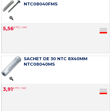
NTC08040FMS
5
,
56
€
TTC / SAC
SACHET DE 30 NTC 8X40MM
NTC08040MS
3
,
91
€
TTC / SAC