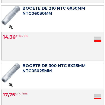
BOOETE DE 210 NTC 6X30MM
NTC06030MM
14
,
36
€
TTC / BTE
BOOETE DE 300 NTC 5X25MM
NTC05025MM
17
,
75
€
TTC / BTE