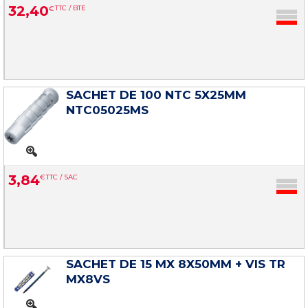
32
,
40
€
TTC / BTE
SACHET DE 100 NTC 5X25MM
NTC05025MS
3
,
84
€
TTC / SAC
SACHET DE 15 MX 8X50MM + VIS TR
MX8VS