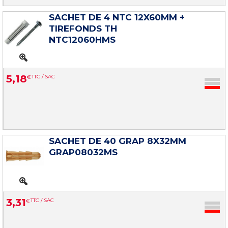
SACHET DE 4 NTC 12X60MM +
TIREFONDS TH
NTC12060HMS
5
,
18
€
TTC / SAC
SACHET DE 40 GRAP 8X32MM
GRAP08032MS
3
,
31
€
TTC / SAC