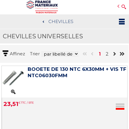
Open e-Commerce
Slogan Client
CHEVILLES
Aller
au
CHEVILLES UNIVERSELLES
contenu
principal
Affinez
Trier
1
2
BOOETE DE 130 NTC 6X30MM + VIS TF
NTC06030FMM
23
,
51
€
TTC / BTE