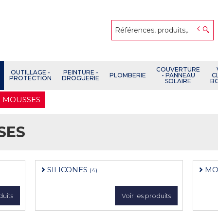
COUVERTURE
OUTILLAGE -
PEINTURE -
PLOMBERIE
- PANNEAU
C
PROTECTION
DROGUERIE
SOLAIRE
B
S-MOUSSES
SES
SILICONES
MO
(4)
duits
Voir les produits