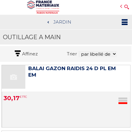
Open e-Commerce
Slogan Client
JARDIN
Aller
au
OUTILLAGE A MAIN
contenu
principal
Affinez
Trier
BALAI GAZON RAIDIS 24 D PL EM
EM
30
,
17
€
TTC