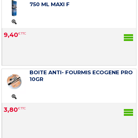
750 ML MAXI F
9
,
40
€
TTC
BOITE ANTI- FOURMIS ECOGENE PRO
10GR
3
,
80
€
TTC