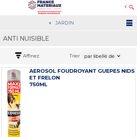
Open e-Commerce
Slogan Client
JARDIN
Aller
au
ANTI NUISIBLE
contenu
principal
Affinez
Trier
AEROSOL FOUDROYANT GUEPES NIDS
ET FRELON
750ML